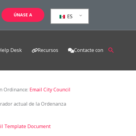
ÚNASE A
ES
Help Desk
Recursos
Contacte con
ion Ordinance:
Email City Council
rrador actual de la Ordenanza
il Template Document