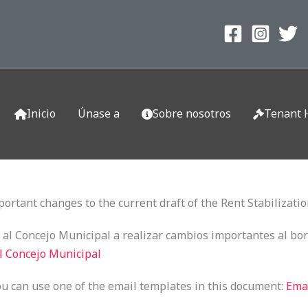
Inicio
Únase a
Sobre nosotros
Tenant 
mportant changes to the current draft of the Rent Stabilizat
do al Concejo Municipal a realizar cambios importantes al bo
al Concejo Municipal
you can use one of the email templates in this document:
Ema